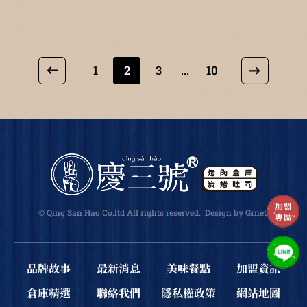
1
2
3
10
...
加盟
© Qing San Hao Co.ltd All rights reserved.
Design
by Grnet
.
專區
品牌故事
最新消息
美味餐點
加盟資訊
倉庫精選
聯絡我們
隱私權政策
網站地圖