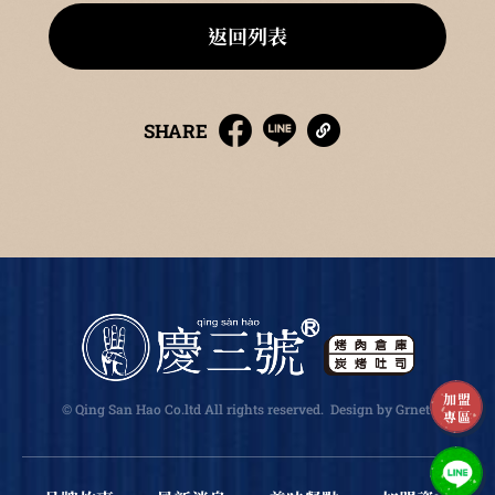
返回列表
SHARE
加盟
© Qing San Hao Co.ltd All rights reserved.
Design
by Grnet
.
專區