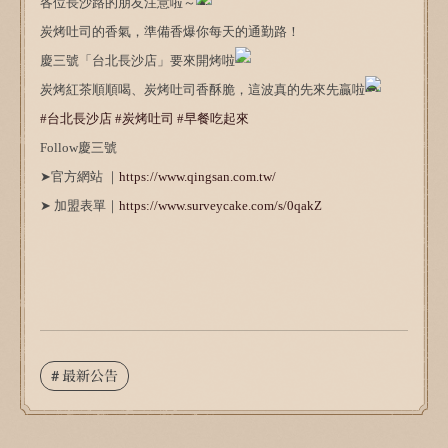
各位長沙路的朋友注意啦～
炭烤吐司的香氣，準備香爆你每天的通勤路！
慶三號「台北長沙店」要來開烤啦
炭烤紅茶順順喝、炭烤吐司香酥脆，這波真的先來先贏啦
#台北長沙店
#炭烤吐司
#早餐吃起來
Follow慶三號
➤官方網站 ｜
https://www.qingsan.com.tw/
➤ 加盟表單｜
https://www.surveycake.com/s/0qakZ
# 最新公告