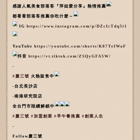
感謝人氣美食部落客『萍姐愛分享』熱情推薦
都看看部落客推薦你吃什麼～
IG
https://www.instagram.com/p/DZcIcTdq5i1/
YouTube
https://youtube.com/shorts/K87TeIWaF_U
抖音
https://vt.tiktok.com/ZSQyGFA5W/
-
#慶三號
火熱販售中
-台北長沙店
-南港研究院店
全台門市陸續解鎖中
#慶三號
#加盟創業
#早午餐推薦
#創業人生
-
Follow慶三號