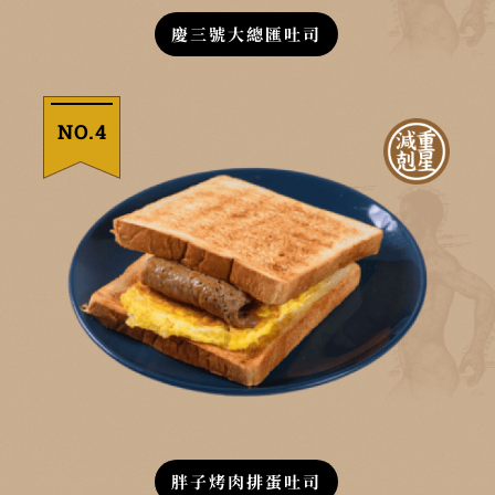
慶三號大總匯吐司
NO.4
胖子烤肉排蛋吐司