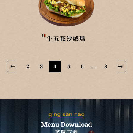
牛五花沙威瑪
2
3
4
5
6
8
...
Menu Download
菜單下載