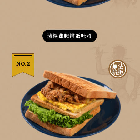
清檸雞腿排蛋吐司
NO.2