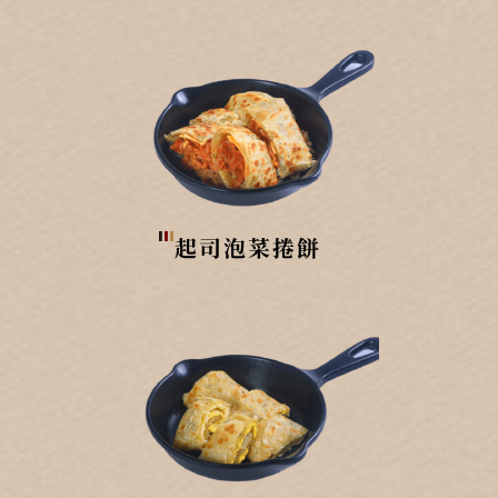
起司泡菜捲餅