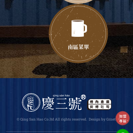
南區菜單
加盟
© Qing San Hao Co.ltd All rights reserved.
Design
by Grnet
.
專區