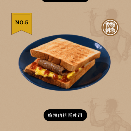
NO.5
嗆辣肉排蛋吐司