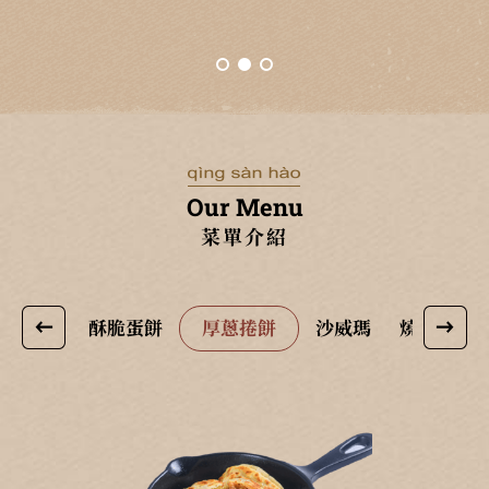
Our Menu
菜單介紹
板烤漢堡
酥脆蛋餅
厚蔥捲餅
沙威瑪
燒餅
丼