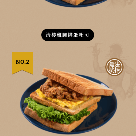
清檸雞腿排蛋吐司
NO.2