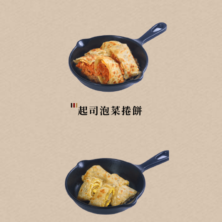
起司泡菜捲餅