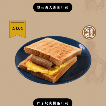
慶三號大總匯吐司
NO.4
胖子烤肉排蛋吐司