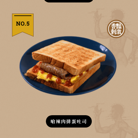
NO.5
嗆辣肉排蛋吐司