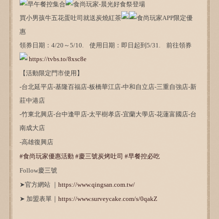
早午餐控集合
食尚玩家-晨光好食祭登場
買小男孩牛五花蛋吐司就送炭燒紅茶
食尚玩家APP限定優
惠
領券日期：4/20～5/10. 使用日期：即日起到5/31. 前往領券
https://tvbs.to/8xsc8e
【活動限定門市使用】
-台北延平店-基隆百福店-板橋華江店-中和自立店-三重自強店-新
莊中港店
-竹東北興店-台中逢甲店-太平樹孝店-宜蘭大學店-花蓮富國店-台
南成大店
-高雄復興店
#食尚玩家優惠活動
#慶三號炭烤吐司
#早餐控必吃
Follow慶三號
➤官方網站 ｜
https://www.qingsan.com.tw/
➤ 加盟表單｜
https://www.surveycake.com/s/0qakZ